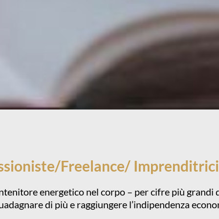
sioniste/freelance/ Imprenditrici
ntenitore energetico nel corpo – per cifre più grandi d
guadagnare di più e raggiungere l’indipendenza econ