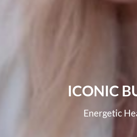
ICONIC B
Energetic He